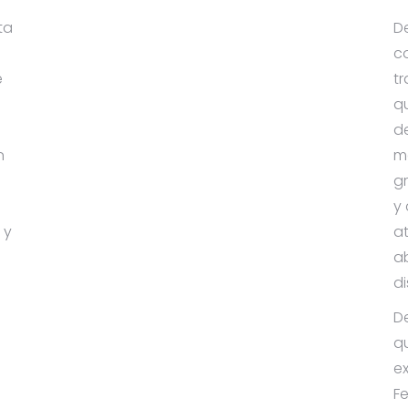
ta
De
c
e
tr
q
d
n
me
g
y
 y
at
ab
di
De
q
e
Fe