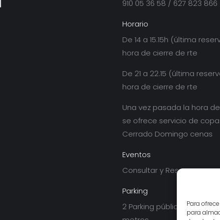
910 05 36 58 / 627 823 866
Horario
De 14 a 15.15h (última reserv
hora de cierre de rte
De 21 a 22.15 (última reserv
hora de cierre de rte
Una vez pasada la hora de
se ofrece servicio de copa
Cerrado Domingo cenas
Eventos
Consultar y Reservar
Parking
Para ofrece
2 Parking públicos a meno
para almace
metros