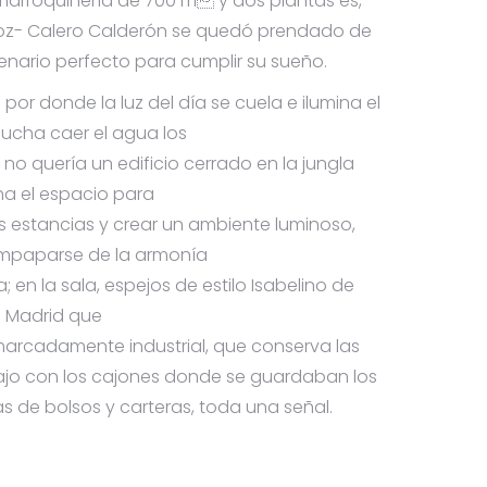
marroquinería de 700 m y dos plantas es,
uñoz- Calero Calderón se quedó prendado de
cenario perfecto para cumplir su sueño.
por donde la luz del día se cuela e ilumina el
cucha caer el agua los
o no quería un edificio cerrado en la jungla
ha el espacio para
as estancias y crear un ambiente luminoso,
mpaparse de la armonía
a; en la sala, espejos de estilo Isabelino de
e Madrid que
marcadamente industrial, que conserva las
ajo con los cajones donde se guardaban los
as de bolsos y carteras, toda una señal.