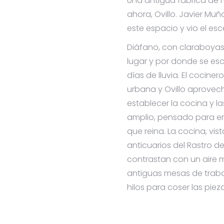
Una antigua fábrica de 
ahora, Ovillo. Javier M
este espacio y vio el es
Diáfano, con claraboyas 
lugar y por donde se es
días de lluvia. El cociner
urbana y Ovillo aprovec
establecer la cocina y l
amplio, pensado para e
que reina. La cocina, vist
anticuarios del Rastro d
contrastan con un aire 
antiguas mesas de trab
hilos para coser las piez