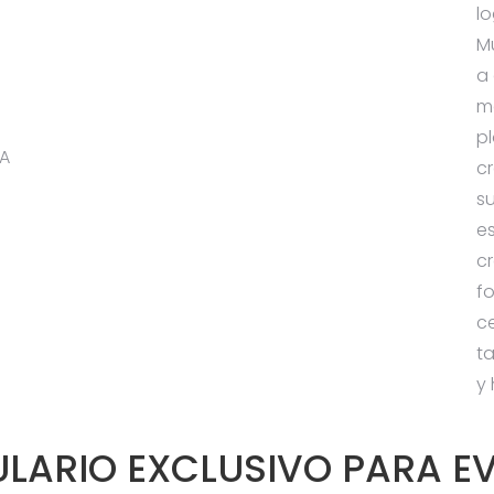
l
M
a
m
p
 A
cr
l
su
e
c
f
c
ta
y
LARIO EXCLUSIVO PARA E